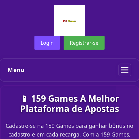
Login
Registrar-se
Menu
📱 159 Games A Melhor
Plataforma de Apostas
Cadastre-se na 159 Games para ganhar bônus no
cadastro e em cada recarga. Com a 159 Games,