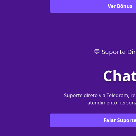
Ver Bônus
💬 Suporte Di
Cha
Suporte direto via Telegram, r
atendimento persona
Falar Suport