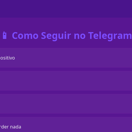
📱 Como Seguir no Telegram
ositivo
erder nada