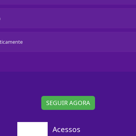
a
aticamente
SEGUIR AGORA
Acessos