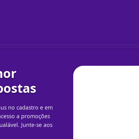
hor
postas
us no cadastro e em
acesso a promoções
ualável. Junte-se aos