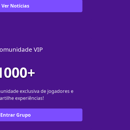
Ver Notícias
Comunidade VIP
1000+
unidade exclusiva de jogadores e
rtilhe experiências!
Entrar Grupo