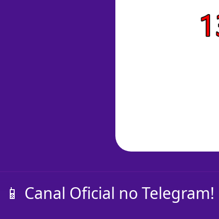
📱 Canal Oficial no Telegram!