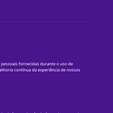
 pessoais fornecidas durante o uso de
elhoria contínua da experiência de nossos