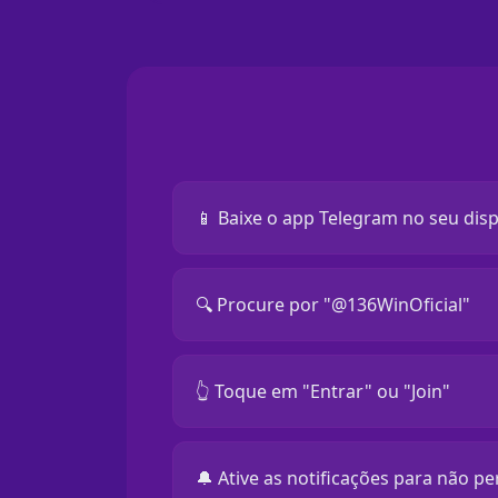
📱 Baixe o app Telegram no seu disp
🔍 Procure por "@136WinOficial"
👆 Toque em "Entrar" ou "Join"
🔔 Ative as notificações para não p