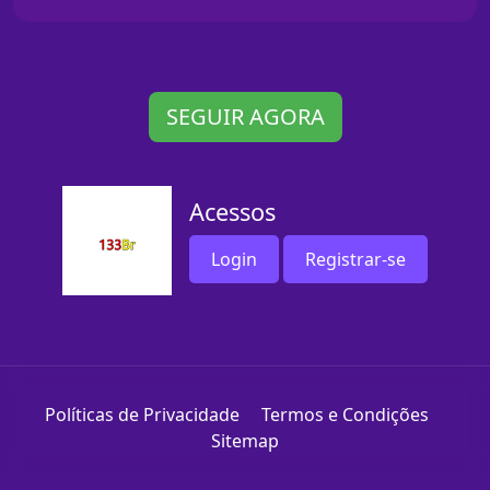
SEGUIR AGORA
Acessos
Login
Registrar-se
Políticas de Privacidade
Termos e Condições
Sitemap