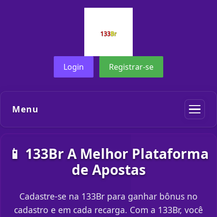
Login
Registrar-se
Menu
📱 133Br A Melhor Plataforma
de Apostas
Cadastre-se na 133Br para ganhar bônus no
cadastro e em cada recarga. Com a 133Br, você