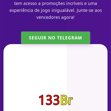
tem acesso a promoções incríveis e uma
experiência de jogo inigualável. Junte-se aos
vencedores agora!
SEGUIR NO TELEGRAM