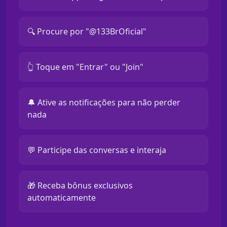
🔍 Procure por "@133BrOficial"
👆 Toque em "Entrar" ou "Join"
🔔 Ative as notificações para não perder
nada
💬 Participe das conversas e interaja
🎁 Receba bônus exclusivos
automaticamente