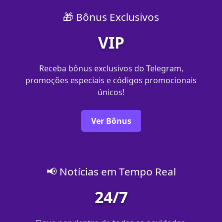
🎁 Bônus Exclusivos
VIP
Receba bônus exclusivos do Telegram,
promoções especiais e códigos promocionais
únicos!
Ver Bônus
📢 Notícias em Tempo Real
24/7