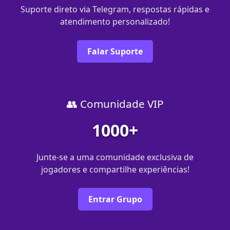
Suporte direto via Telegram, respostas rápidas e
atendimento personalizado!
Falar Suporte
👥 Comunidade VIP
1000+
Junte-se a uma comunidade exclusiva de
jogadores e compartilhe experiências!
Entrar Grupo