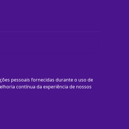
ções pessoais fornecidas durante o uso de
elhoria contínua da experiência de nossos