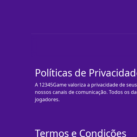
Políticas de Privacida
A 12345Game valoriza a privacidade de seu
nossos canais de comunicação. Todos os dad
jogadores.
Termos e Condições