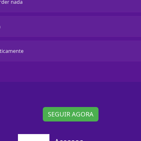
erder nada
a
aticamente
SEGUIR AGORA