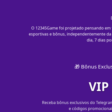
O 12345Game foi projetado pensando em vo
esportivas e bônus, independentemente da s
dia, 7 dias 
🎁 Bônus Exclu
VIP
Receba bônus exclusivos do Telegra
e códigos promocionai