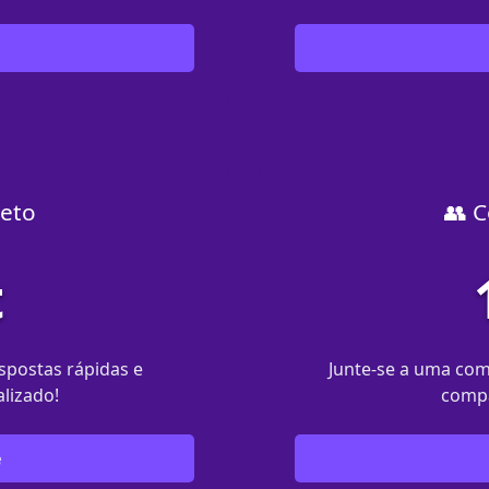
reto
👥 
t
espostas rápidas e
Junte-se a uma com
lizado!
compa
e