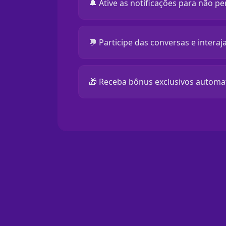
🔔 Ative as notificações para não p
💬 Participe das conversas e interaj
🎁 Receba bônus exclusivos autom