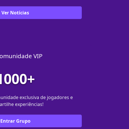
Ver Notícias
Comunidade VIP
1000+
unidade exclusiva de jogadores e
rtilhe experiências!
Entrar Grupo