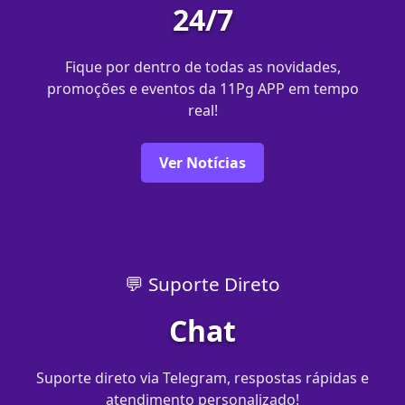
24/7
Fique por dentro de todas as novidades,
promoções e eventos da 11Pg APP em tempo
real!
Ver Notícias
💬 Suporte Direto
Chat
Suporte direto via Telegram, respostas rápidas e
atendimento personalizado!