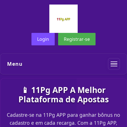
Login
Registrar-se
Menu
📱 11Pg APP A Melhor
Plataforma de Apostas
Cadastre-se na 11Pg APP para ganhar bônus no
cadastro e em cada recarga. Com a 11Pg APP,