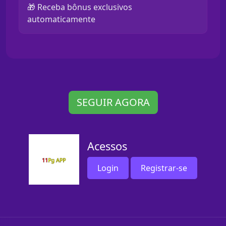
🎁 Receba bônus exclusivos
automaticamente
SEGUIR AGORA
Acessos
Login
Registrar-se