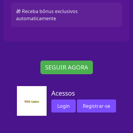
🎁 Receba bônus exclusivos
automaticamente
SEGUIR AGORA
Acessos
Login
Registrar-se