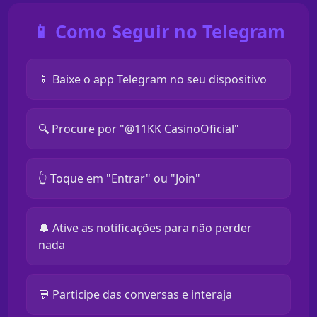
📱 Como Seguir no Telegram
📱 Baixe o app Telegram no seu dispositivo
🔍 Procure por "@11KK CasinoOficial"
👆 Toque em "Entrar" ou "Join"
🔔 Ative as notificações para não perder
nada
💬 Participe das conversas e interaja