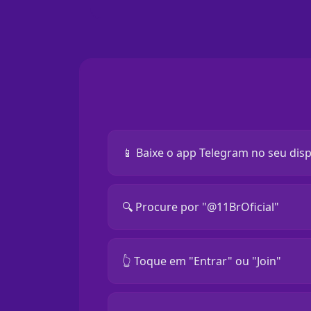
📱 Baixe o app Telegram no seu disp
🔍 Procure por "@11BrOficial"
👆 Toque em "Entrar" ou "Join"