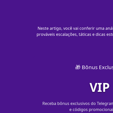
Neste artigo, você vai conferir uma aná
prováveis escalações, táticas e dicas e
🎁 Bônus Exclu
VIP
Receba bônus exclusivos do Telegra
e códigos promocionai