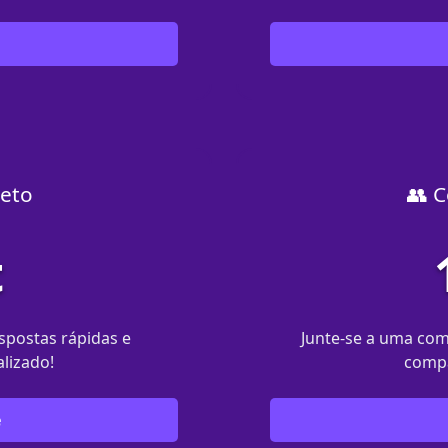
reto
👥 
t
espostas rápidas e
Junte-se a uma com
lizado!
compa
e