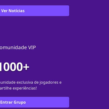
Ver Notícias
Comunidade VIP
1000+
unidade exclusiva de jogadores e
rtilhe experiências!
Entrar Grupo