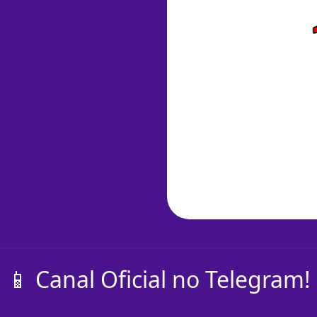
📱 Canal Oficial no Telegram!