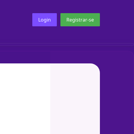
Login
Registrar-se