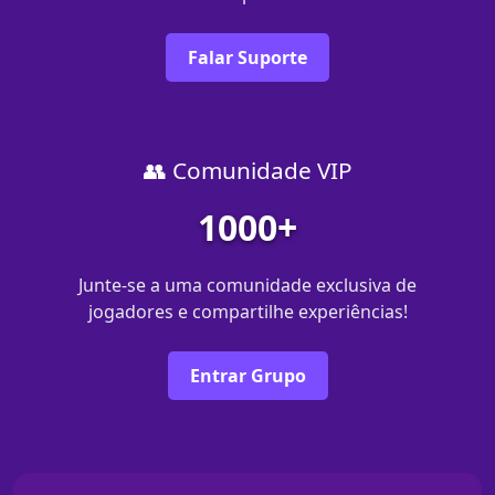
Falar Suporte
👥 Comunidade VIP
1000+
Junte-se a uma comunidade exclusiva de
jogadores e compartilhe experiências!
Entrar Grupo