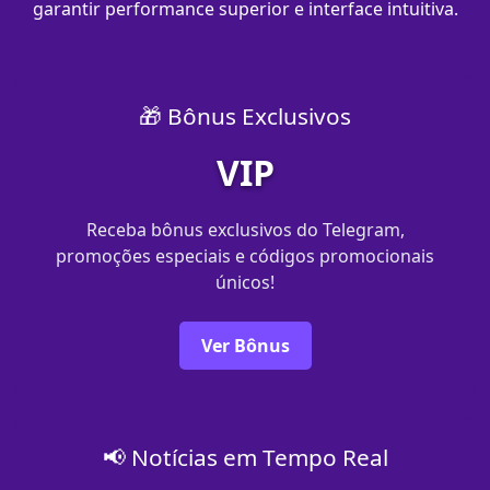
garantir performance superior e interface intuitiva.
🎁 Bônus Exclusivos
VIP
Receba bônus exclusivos do Telegram,
promoções especiais e códigos promocionais
únicos!
Ver Bônus
📢 Notícias em Tempo Real