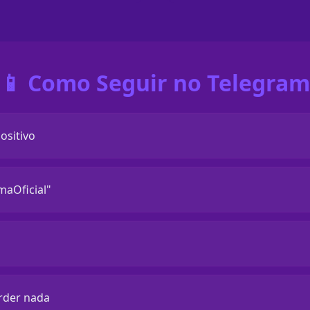
📱 Como Seguir no Telegram
ositivo
maOficial"
erder nada