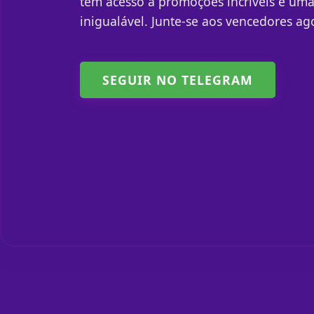
tem acesso a promoções incríveis e uma
inigualável. Junte-se aos vencedores ag
SEGUIR NO TELEGRAM