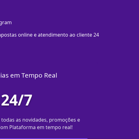
egram
apostas online e atendimento ao cliente 24
cias em Tempo Real
24/7
e todas as novidades, promoções e
Com Plataforma em tempo real!