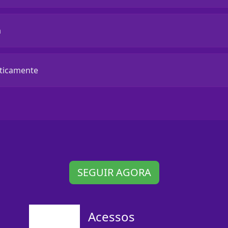
a
aticamente
SEGUIR AGORA
Acessos