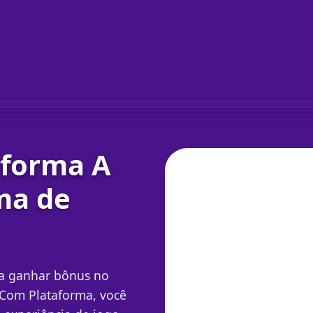
aforma A
ma de
ra ganhar bônus no
.Com Plataforma, você