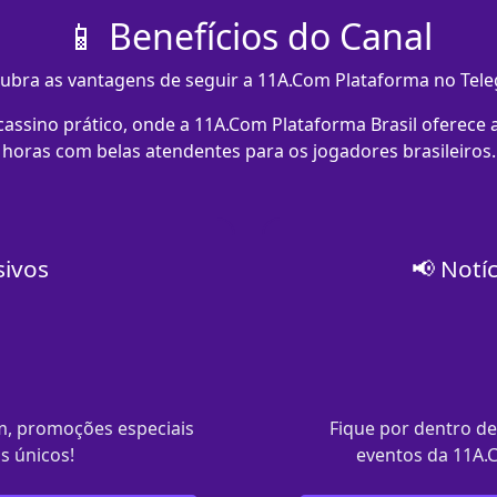
📱 Benefícios do Canal
ubra as vantagens de seguir a 11A.Com Plataforma no Tel
assino prático, onde a 11A.Com Plataforma Brasil oferece 
horas com belas atendentes para os jogadores brasileiros.
sivos
📢 Notí
m, promoções especiais
Fique por dentro d
s únicos!
eventos da 11A.