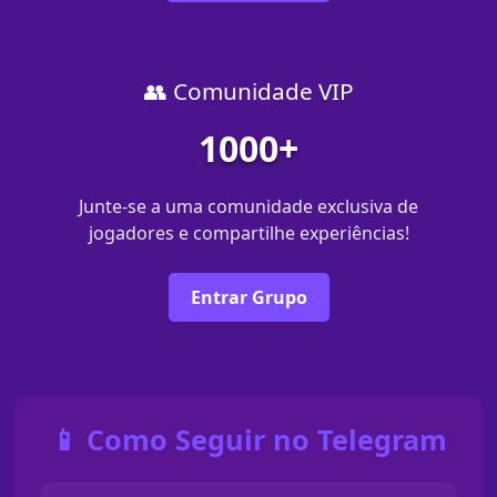
👥 Comunidade VIP
1000+
Junte-se a uma comunidade exclusiva de
jogadores e compartilhe experiências!
Entrar Grupo
📱 Como Seguir no Telegram