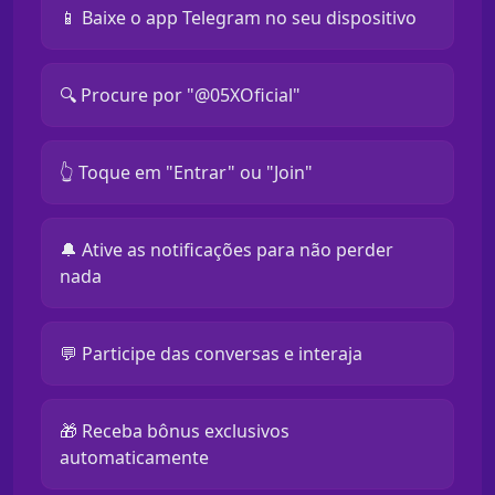
📱 Baixe o app Telegram no seu dispositivo
🔍 Procure por "@05XOficial"
👆 Toque em "Entrar" ou "Join"
🔔 Ative as notificações para não perder
nada
💬 Participe das conversas e interaja
🎁 Receba bônus exclusivos
automaticamente