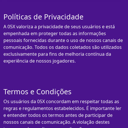
Políticas de Privacidade
A 05X valoriza a privacidade de seus usuários e está
empenhada em proteger todas as informações
pessoais fornecidas durante o uso de nossos canais de
comunicação. Todos os dados coletados são utilizados
exclusivamente para fins de melhoria contínua da
experiência de nossos jogadores.
Termos e Condições
Os usuários da 05X concordam em respeitar todas as
regras e regulamentos estabelecidos. É importante ler
e entender todos os termos antes de participar de
nossos canais de comunicação. A violação destes