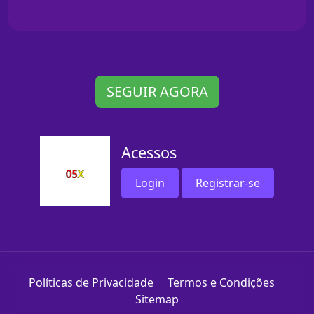
SEGUIR AGORA
Acessos
Login
Registrar-se
Políticas de Privacidade
Termos e Condições
Sitemap